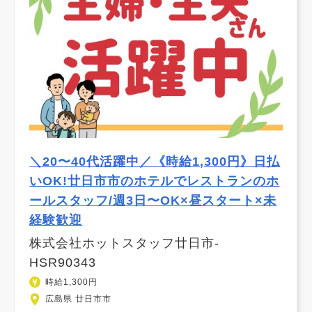
＼20〜40代活躍中／《時給1,300円》日払
いOK!廿日市市のホテルでレストランのホ
ールスタッフ/週3日〜OK×昼スタート×未
経験歓迎
株式会社ホットスタッフ廿日市-
HSR90343
時給1,300円
広島県 廿日市市