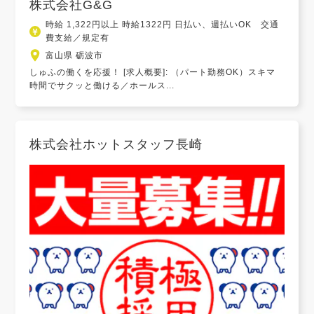
株式会社G&G
時給 1,322円以上 時給1322円 日払い、週払いOK 交通
費支給／規定有
富山県 砺波市
しゅふの働くを応援！ [求人概要]: （パート勤務OK）スキマ
時間でサクッと働ける／ホールス...
株式会社ホットスタッフ長崎