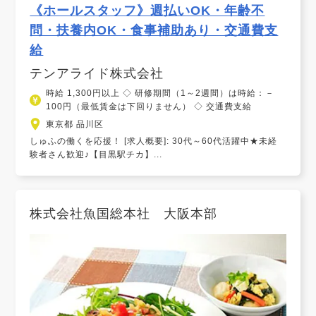
《ホールスタッフ》週払いOK・年齢不
問・扶養内OK・食事補助あり・交通費支
給
テンアライド株式会社
時給 1,300円以上 ◇ 研修期間（1～2週間）は時給：－
100円（最低賃金は下回りません） ◇ 交通費支給
東京都 品川区
しゅふの働くを応援！ [求人概要]: 30代～60代活躍中★未経
験者さん歓迎♪【目黒駅チカ】...
株式会社魚国総本社 大阪本部