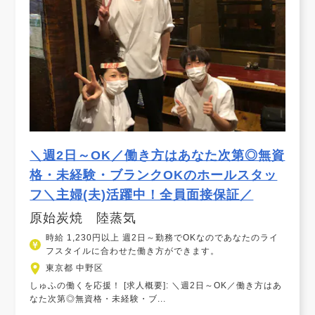
＼週2日～OK／働き方はあなた次第◎無資
格・未経験・ブランクOKのホールスタッ
フ＼主婦(夫)活躍中！全員面接保証／
原始炭焼 陸蒸気
時給 1,230円以上 週2日～勤務でOKなのであなたのライ
フスタイルに合わせた働き方ができます。
東京都 中野区
しゅふの働くを応援！ [求人概要]: ＼週2日～OK／働き方はあ
なた次第◎無資格・未経験・ブ...