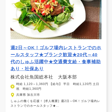
週2日～OK！ゴルフ場内レストランでのホ
ールスタッフ★ブランク歓迎★20代～40
代のしゅふ活躍中★交通費支給・食事補助
あり・社保あり
株式会社魚国総本社 大阪本部
時給 1,120～1,360円 【給与】 平日 時給1,120円 土日
祝 時給1,360円
兵庫県 加古川市
しゅふの働くを応援！ [求人概要]: 週2日～OK！ゴルフ場内レ
ストランでのホールスタッフ★...