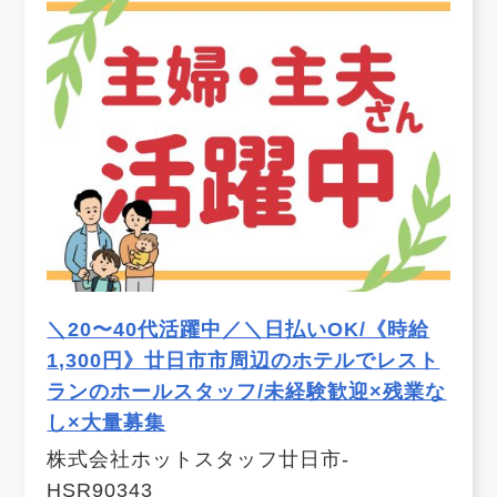
＼20〜40代活躍中／＼日払いOK/《時給
1,300円》廿日市市周辺のホテルでレスト
ランのホールスタッフ/未経験歓迎×残業な
し×大量募集
株式会社ホットスタッフ廿日市-
HSR90343