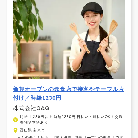
新規オープンの飲食店で接客やテーブル片
付け／時給1230円
株式会社G&G
時給 1,230円以上 時給1230円 日払い・週払いOK！交通
費別途支給あり！
富山県 射水市
しゅふの働くを応援！ [求人概要]: 新規オープンの飲食店で接