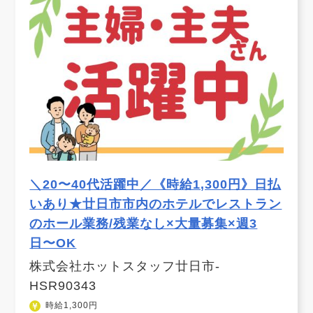
＼20〜40代活躍中／《時給1,300円》日払
いあり★廿日市市内のホテルでレストラン
のホール業務/残業なし×大量募集×週3
日〜OK
株式会社ホットスタッフ廿日市-
HSR90343
時給1,300円