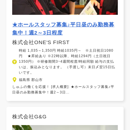
★ホールスタッフ募集♪平日昼のみ勤務募
集中！週2～3日程度
株式会社ONE'S FIRST
時給 1,035～1,350円 時給1035円～ ※土日祝日1080
円 ★昇給あり ※22時以降、時給1294円（土日祝日
1350円） ※研修期間3~4週間程度/時給同額 給与の支払
いは、振込みとなります。 （手渡し可）末日〆翌15日払
いです。
福島県 郡山市
しゅふの働くを応援！ [求人概要]: ★ホールスタッフ募集♪平
日昼のみ勤務募集中！週2～3日...
株式会社G&G