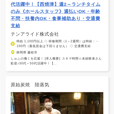
代活躍中！【西焼津】週2～ランチタイム
のみ《ホールスタッフ》週払いOK・年齢
不問・扶養内OK・食事補助あり・交通費
支給
テンアライド株式会社
時給 1,100円以上 ◇ 研修期間（1～2週間）は時給：－
100円（最低賃金は下回りません） ◇ 交通費支給
静岡県 藤枝市
しゅふの働くを応援！ [求人概要]: スキマ時間☆未経験者さん
歓迎♪30代～50代活躍中！【...
原始炭焼 陸蒸気