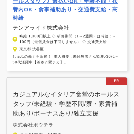
ールスタッフ》週払いOK・年齢不問・扶
養内OK・食事補助あり・交通費支給・高
時給
テンアライド株式会社
時給 1,300円以上 ◇ 研修期間（1～2週間）は時給：－
100円（最低賃金は下回りません） ◇ 交通費支給
東京都 渋谷区
しゅふの働くを応援！ [求人概要]: 未経験者さん歓迎♪30代～
50代活躍中【渋谷☆駅チカ】...
PR
カジュアルなイタリア食堂のホールス
タッフ/未経験・学歴不問/寮・家賃補
助あり/ボーナスあり/独立支援
株式会社ボウチラ