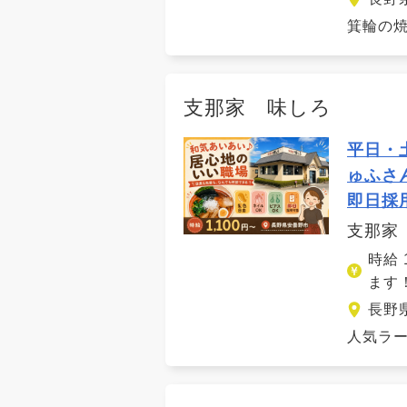
箕輪の焼
支那家 味しろ
平日・
ゅふさ
即日採
支那家
時給
ます
長野
人気ラー