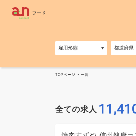
フード
TOPページ
一覧
11,41
全ての求人
焼肉すずや 信州健康ラ