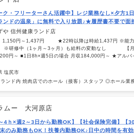
ーク・フリーターさん活躍中】レジ業務なし×夕方1日
ランドの温泉」に無料で入り放題♪★履歴書不要で面
ずや 信州健康ランド店
：1,150円～1,437円 ★22時以降は時給1,437円 ※
。 ※研修中（1ヶ月～3ヶ月）も給料の変動なし 【月収例
,200円～ ■1日8h×週5日の場合 月収184,000円～ ★
県 塩尻市
ランド内 焼肉店でのホール（接客）スタッフ ◎ホール業務◎
ラムー 大河原店
3～4ｈ×週2～3日から勤務OK】【社会保険完備】【3
週末のみ勤務もOK！扶養内勤務OK♪日中の時間を有