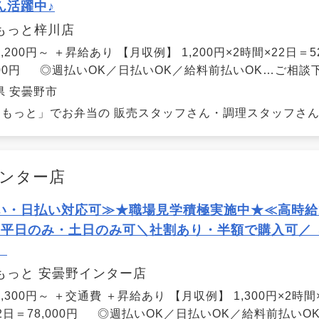
ん活躍中♪
もっと梓川店
,200円～ ＋昇給あり 【月収例】 1,200円×2時間×22日＝52,
,000円 ◎週払いOK／日払いOK／給料前払いOK…ご相談
県 安曇野市
もっと」でお弁当の 販売スタッフさん・調理スタッフさんの
インター店
い・日払い対応可≫★職場見学積極実施中★≪高時給
！平日のみ・土日のみ可＼社割あり・半額で購入可／ 
】
もっと 安曇野インター店
,300円～ ＋交通費 ＋昇給あり 【月収例】 1,300円×2時間×2
12日＝78,000円 ◎週払いOK／日払いOK／給料前払い