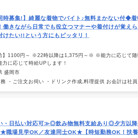
同時募集!】綺麗な着物でバイト♪無料まかない付◆
！働きながら日常でも役立つマナーや着付けが覚えら
付けたい!!という方にもピッタリ！
給】1100円～ ※22時以降は1,375円～※ ※能力に応じ
能力に応じて時給UPします！
県 盛岡市
務 ・ご注文お伺い ・ドリンク作成,料理提供 お会計は社員が
い・日払い対応可≫◎飲み物無料支給あり◎夕方以降
！★職場見学OK／友達同士OK★【時短勤務OK！扶養