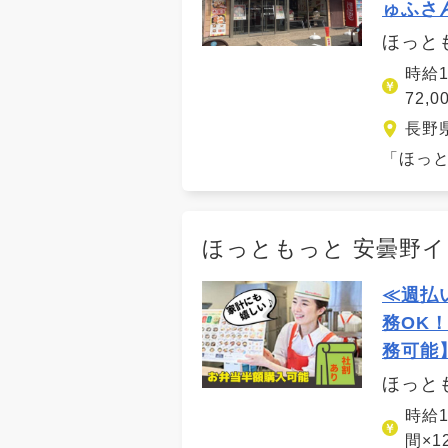
ゅふさ
ほっと
時給1
72
長野
「ほっと
ほっともっと 安曇野
≪週払
務OK
務可能
ほっと
時給1
間×