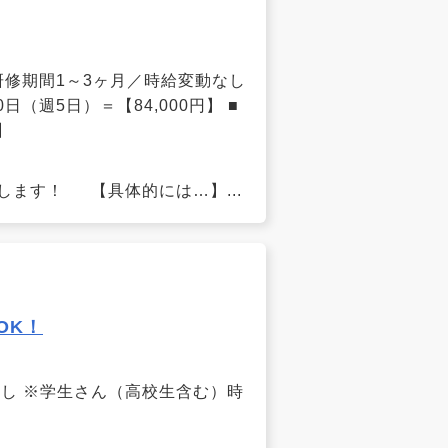
※研修期間1～3ヶ月／時給変動なし
日（週5日）＝【84,000円】 ■
】
ます！ 【具体的には…】...
OK！
なし ※学生さん（高校生含む）時