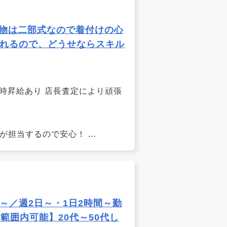
着物は二部式なので着付けの心
れるので、どうせならスキル
て随時昇給あり 店長査定により頑張
担当するので安心！ ...
～／週2日～・1日2時間～勤
範囲内可能】20代～50代し