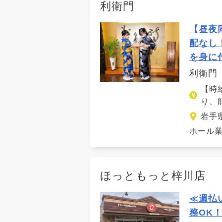
利衛門
【昼夜
配なし
を身に
利衛門
【時
り、
岩手
ホール業
ほっともっと梓川店
≪週払
務OK