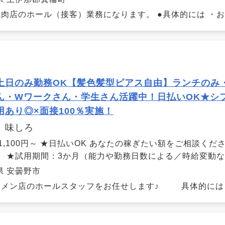
肉店のホール（接客）業務になります。 ●具体的には ・お客
土日のみ勤務OK【髪色髪型ピアス自由】ランチのみ
ん・Wワークさん・学生さん活躍中！日払いOK★シフ
用あり◎×面接100％実施！
 味しろ
 1,100円～ ★日払いOK あなたの稼ぎたい額をご相談く
！ ★試用期間：3か月（能力や勤務日数による／時給変動
県 安曇野市
メン店のホールスタッフをお任せします♪ 具体的には、、 