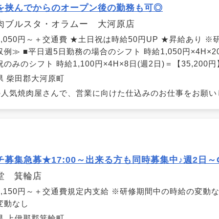
を挟んでからのオープン後の勤務も可◎
肉ブルスタ・オラムー 大河原店
1,050円～＋交通費 ★土日祝は時給50円UP ★昇給あり 
例≫ ■平日週5日勤務の場合のシフト 時給1,050円×4H×20
のみのシフト 時給1,100円×4H×8日(週2日)＝【35,200円
県 柴田郡大河原町
人気焼肉屋さんで、営業に向けた仕込みのお仕事をお願いし
チ募集急募★17:00～出来る方も同時募集中♪週2日～
堂 箕輪店
1,150円～＋交通費規定内支給 ※研修期間中の時給の変動
変動なし
県 上伊那郡箕輪町