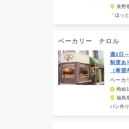
長野
「ほっと
ベーカリー チロル
週2日
制度あ
（希望
ベーカ
時給1
福島
パン作り