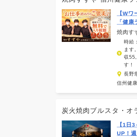
【Wワ
「健康
焼肉す
時給
ます
収55
す！
長野
信州健康
炭火焼肉ブルスタ・オ
【1日
UP！