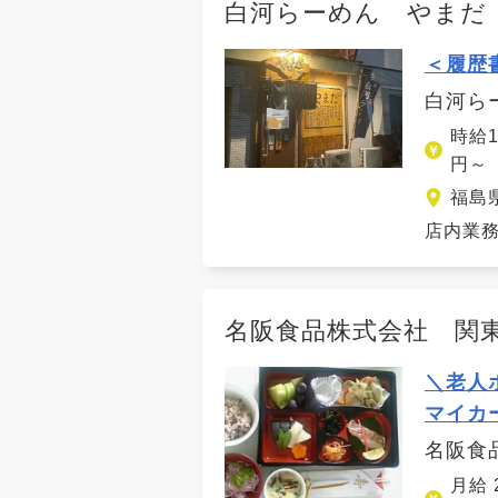
白河らーめん やまだ
＜履歴
白河ら
時給1
円～
福島
店内業務
名阪食品株式会社 関
＼老人
マイカ
名阪食
月給 