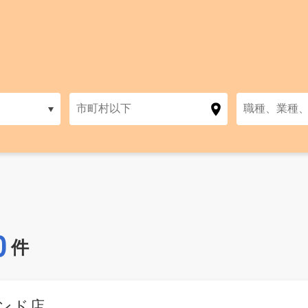
0
件
ンド店