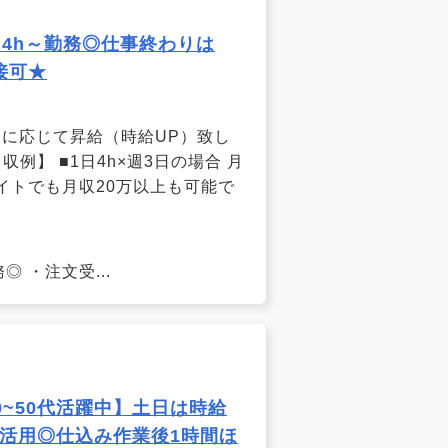
4h～勤務◎仕事終わりは
接可★
能力に応じて昇給（時給UP）致し
】 ■1日4h×週3日の場合 月
アルバイトでも月収20万以上も可能で
 ・注文受...
0~50代活躍中】土日は時給
効活用◎仕込み作業後1時間ほ